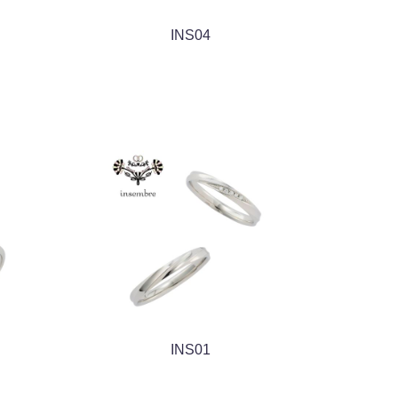
INS04
INS01