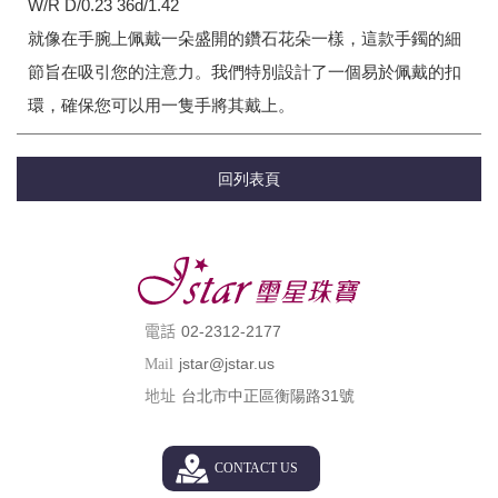
W/R D/0.23 36d/1.42
就像在手腕上佩戴一朵盛開的鑽石花朵一樣，這款手鐲的細
節旨在吸引您的注意力。我們特別設計了一個易於佩戴的扣
環，確保您可以用一隻手將其戴上。
回列表頁
02-2312-2177
電話
jstar@jstar.us
Mail
台北市中正區衡陽路31號
地址
CONTACT US