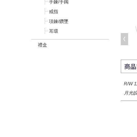
手鍊/手鐲
戒指
項鍊/鑽墜
耳環
禮盒
商品
R/W 1
月光