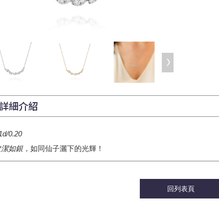
詳細介紹
1d/0.20
皎潔如銀，
如同仙子灑下的光輝！
回列表頁