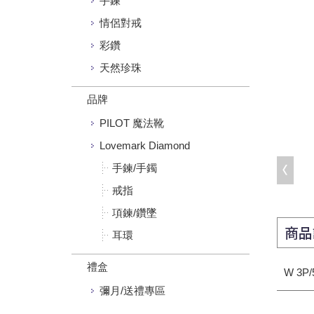
手鍊
情侶對戒
彩鑽
天然珍珠
品牌
PILOT 魔法靴
Lovemark Diamond
手鍊/手鐲
戒指
項鍊/鑽墜
商品
耳環
禮盒
W 3P
彌月/送禮專區