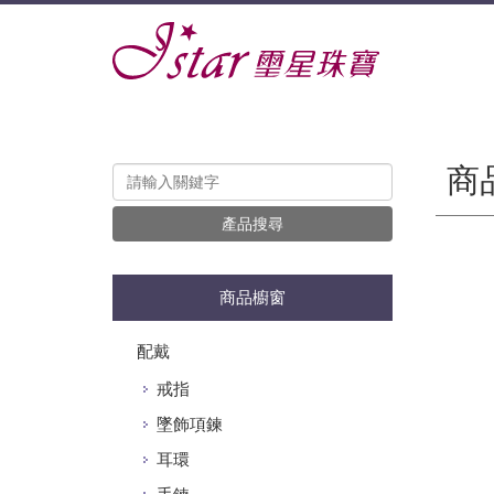
商
產品搜尋
商品櫥窗
配戴
戒指
墜飾項鍊
耳環