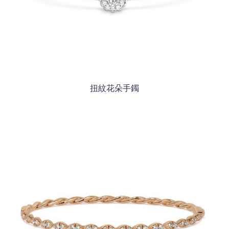
扭紋花朵手鐲