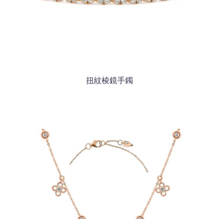
扭紋棱鏡手鐲