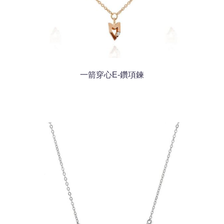
一箭穿心E-鑽項鍊