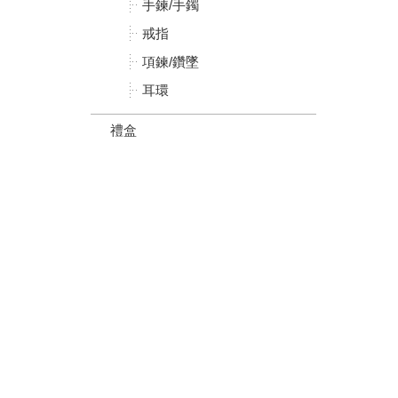
手鍊/手鐲
戒指
項鍊/鑽墜
耳環
禮盒