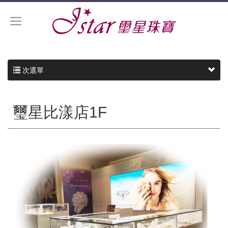
次選單
璽星比漾店1F